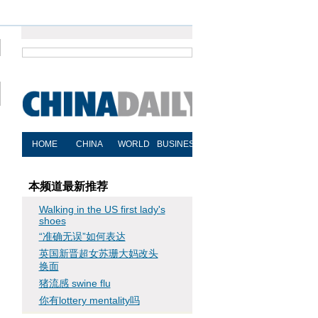
本频道最新推荐
Walking in the US first lady's
shoes
“准确无误”如何表达
英国新晋超女苏珊大妈改头
换面
猪流感 swine flu
你有lottery mentality吗