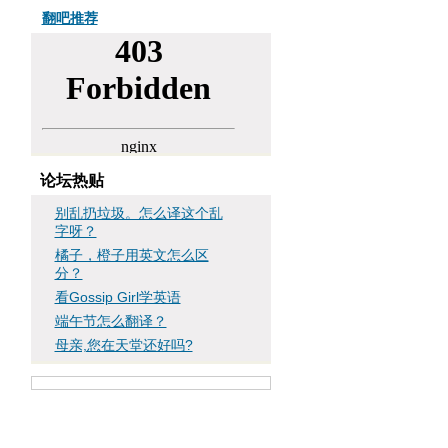
翻吧推荐
论坛热贴
别乱扔垃圾。怎么译这个乱
字呀？
橘子，橙子用英文怎么区
分？
看Gossip Girl学英语
端午节怎么翻译？
母亲,您在天堂还好吗?