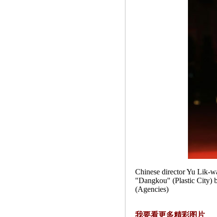
Chinese director Yu Lik-wa
"Dangkou" (Plastic City) b
(Agencies)
我要看更多
精彩图片