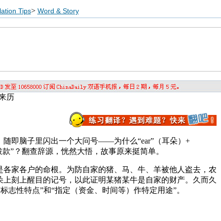
>
ation Tips
Word & Story
的来历
随即脑子里闪出一个大问号——为什么“ear”（耳朵）+
专项拨款”？翻查辞源，恍然大悟，故事原来挺简单。
是各家各户的命根。为防自家的猪、马、牛、羊被他人盗去，农
朵上刻上醒目的记号，以此证明某猪某牛是自家的财产。久而久
申为“标志性特点”和“指定（资金、时间等）作特定用途”。