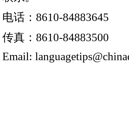
电话：8610-84883645
传真：8610-84883500
Email: languagetips@china