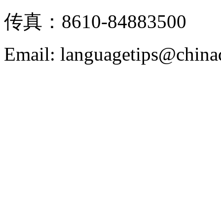
传真：8610-84883500
Email: languagetips@china