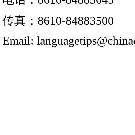
传真：8610-84883500
Email: languagetips@china