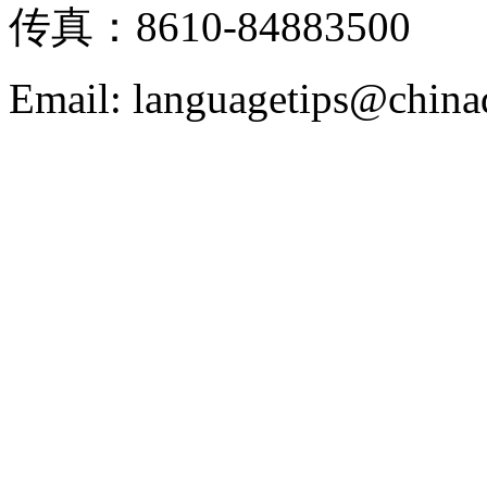
传真：8610-84883500
Email: languagetips@china