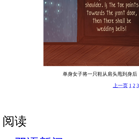
单身女子将一只鞋从肩头甩到身后
上一页
1
2
3
阅读