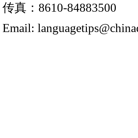
传真：8610-84883500
Email: languagetips@china