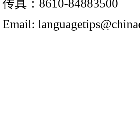
传真：8610-84883500
Email: languagetips@china