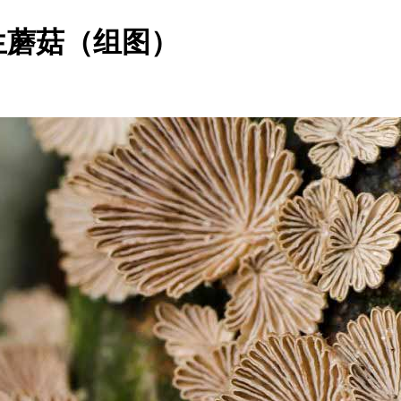
生蘑菇（组图）