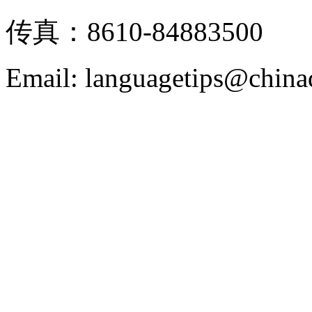
传真：8610-84883500
Email: languagetips@china