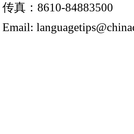
传真：8610-84883500
Email: languagetips@china