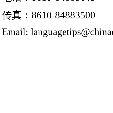
传真：8610-84883500
Email: languagetips@china