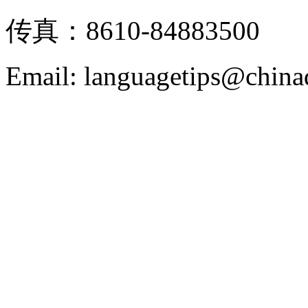
传真：8610-84883500
Email: languagetips@china