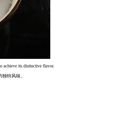
achieve its distinctive flavor.
的独特风味。