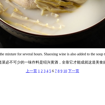
 mixture for several hours. Shaoxing wine is also added to the soup to 
道菜必不可少的一味作料是绍兴黄酒，全靠它才能成就这道美食
上一页
1
2
3
4
5
6
7
8
9
10
下一页