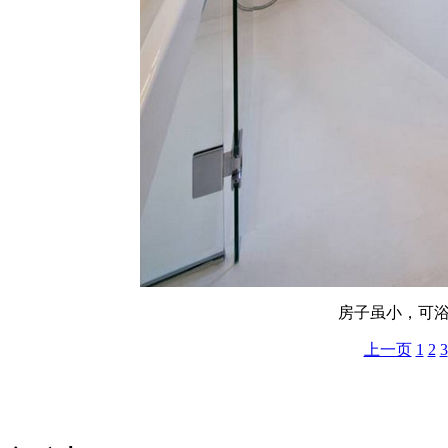
房子虽小，可
上一页
1
2
3