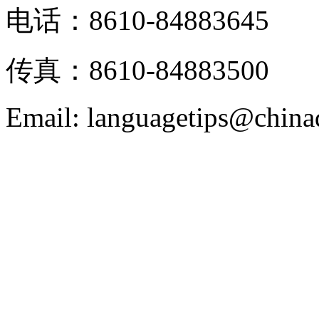
电话：8610-84883645
传真：8610-84883500
Email: languagetips@china