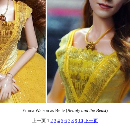
Emma Watson as Belle (
Beauty and the Beast
)
上一页
1
2
3
4
5
6
7
8
9
10
下一页