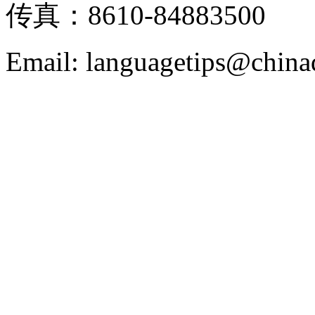
传真：8610-84883500
Email: languagetips@china