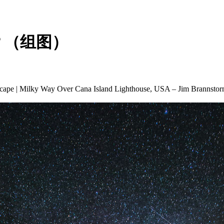
？（组图）
cape | Milky Way Over Cana Island Lighthouse, USA – Jim Branns