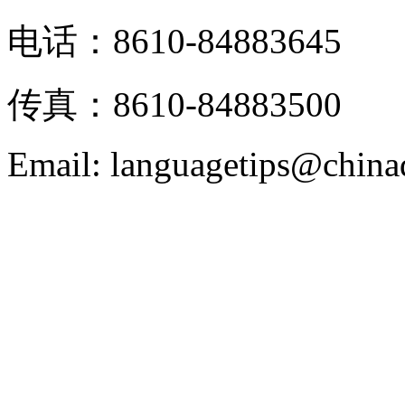
电话：8610-84883645
传真：8610-84883500
Email: languagetips@china