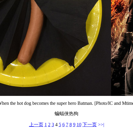
hen the hot dog becomes the super hero Batman. [Photo/IC and Mtim
蝙蝠侠热狗
上一页
1
2
3
4
5
6
7
8
9
10
下一页
>>|