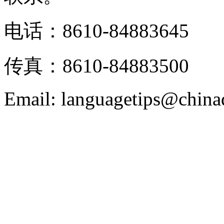
电话：8610-84883645
传真：8610-84883500
Email: languagetips@china