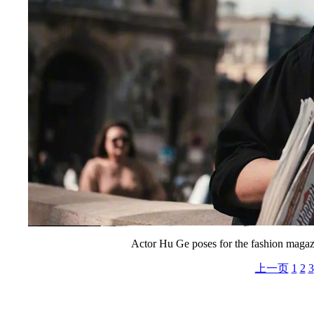
Actor Hu Ge poses for the fashion magaz
上一页
1
2
3