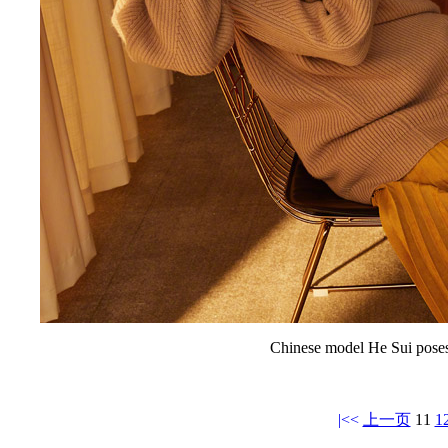
Chinese model He Sui poses 
|<<
上一页
11
1