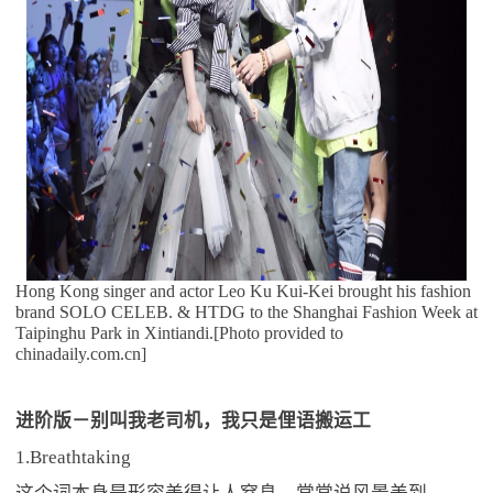
Hong Kong singer and actor Leo Ku Kui-Kei brought his fashion
brand SOLO CELEB. & HTDG to the Shanghai Fashion Week at
Taipinghu Park in Xintiandi.[Photo provided to
chinadaily.com.cn]
进阶版－别叫我老司机，我只是俚语搬运工
1.Breathtaking