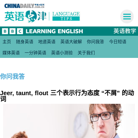
主页
随身英语
地道英语
英语大破解
你问我答
今日短语
媒体英语
一分钟英语
英语小测验
关于我们
你问我答
Jeer, taunt, flout 三个表示行为态度 “不屑” 的动
词