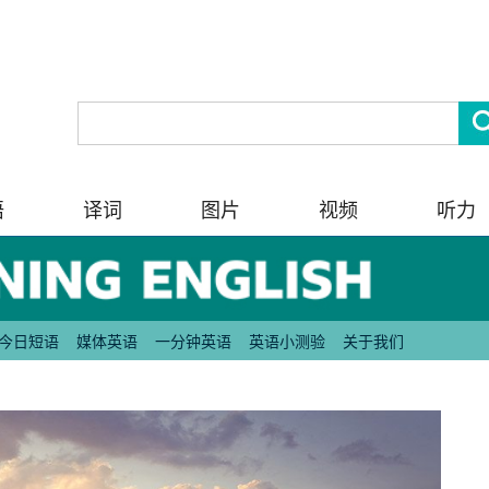
语
译词
图片
视频
听力
今日短语
媒体英语
一分钟英语
英语小测验
关于我们