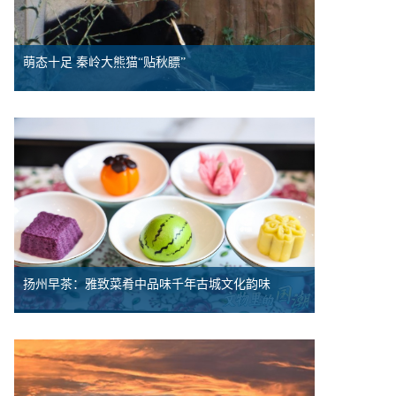
萌态十足 秦岭大熊猫“贴秋膘”
扬州早茶：雅致菜肴中品味千年古城文化韵味