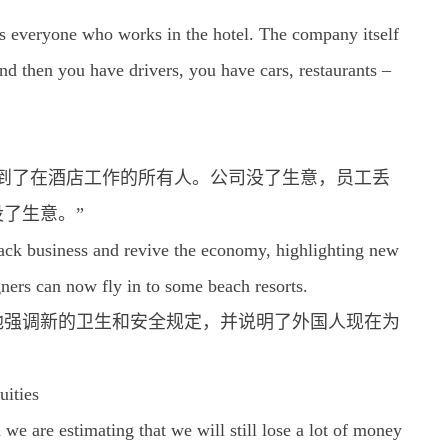
des everyone who works in the hotel. The company itself
nd then you have drivers, you have cars, restaurants –
到了在酒店工作的所有人。公司没了生意，员工丢
了生意。”
ack business and revive the economy, highlighting new
ners can now fly in to some beach resorts.
他强调新的卫生和安全规定，并说明了外国人现在为
uities
we are estimating that we will still lose a lot of money