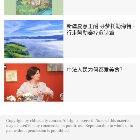
新疆夏意正酣 寻梦托勒海特 -
行走阿勒泰疗愈诗篇
中法人民为何都爱美食？
Copyright by chinadaily.com.cn. All rights reserved. None of this material
may be used for any commercial or public use. Reproduction in whole or in
part without permission is prohibited.