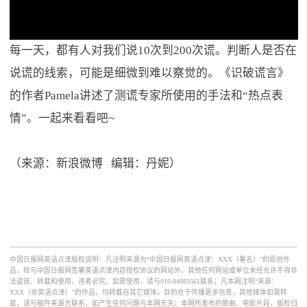
每一天，都有人对我们说10次到200次谎。判断人是否在
说谎的线索，可能是细微到难以察觉的。《识破谎言》
的作者Pamela讲述了测谎专家所使用的手法和“热点表
情”。一起来看看吧~
（来源：新浪微博 编辑：丹妮）
中国日报网英语点津版权说明：凡注明来源为“中国日报网英语点津：XXX（署名）”的原创作
品，除与中国日报网签署英语点津内容授权协议的网站外，其他任何网站或单位未经允许不得非
法盗链、转载和使用，违者必究。如需使用，请与010-84883561联系；凡本网注明“来源：
XXX（非英语点津）”的作品，均转载自其它媒体，目的在于传播更多信息，其他媒体如需转
载，请与稿件来源方联系，如产生任何问题与本网无关；本网所发布的歌曲、电影片段，版权归