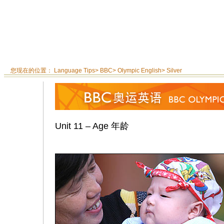
您现在的位置：
Language Tips
>
BBC
>
Olympic English
>
Silver
Unit 11 – Age 年龄