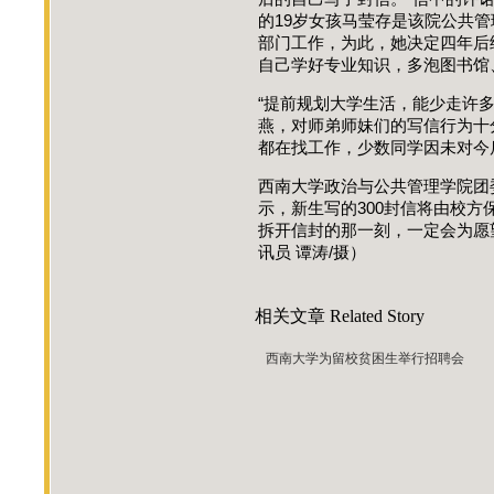
的19岁女孩马莹存是该院公共
部门工作，为此，她决定四年后
自己学好专业知识，多泡图书馆
“提前规划大学生活，能少走许
燕，对师弟师妹们的写信行为十
都在找工作，少数同学因未对今
西南大学政治与公共管理学院团委
示，新生写的300封信将由校方
拆开信封的那一刻，一定会为愿望
讯员 谭涛/摄）
相关文章
Related Story
西南大学为留校贫困生举行招聘会