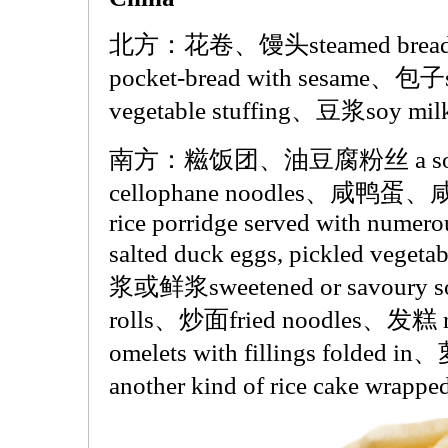
北方：花卷、馒头steamed bread
pocket-bread with sesame、包子st
vegetable stuffing、豆浆soy mi
南方：糍饭团、油豆腐粉丝 a soup mad
cellophane noodles、咸鸭
rice porridge served with numero
salted duck eggs, pickled veget
浆或鲜浆sweetened or savoury s
rolls、炒面fried noodles、发糕 r
omelets with fillings folded
another kind of rice cake wrapp