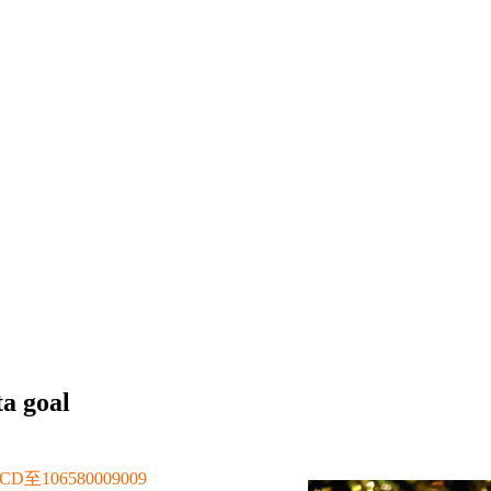
ta goal
106580009009