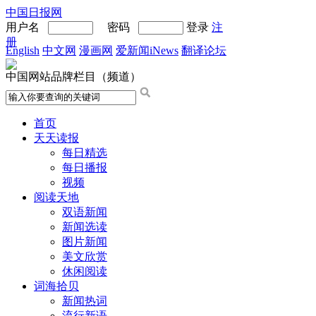
中国日报网
用户名
密码
登录
注
册
English
中文网
漫画网
爱新闻iNews
翻译论坛
中国网站品牌栏目（频道）
首页
天天读报
每日精选
每日播报
视频
阅读天地
双语新闻
新闻选读
图片新闻
美文欣赏
休闲阅读
词海拾贝
新闻热词
流行新语