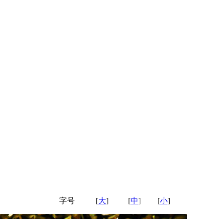
字号
[
大
]
[
中
]
[
小
]