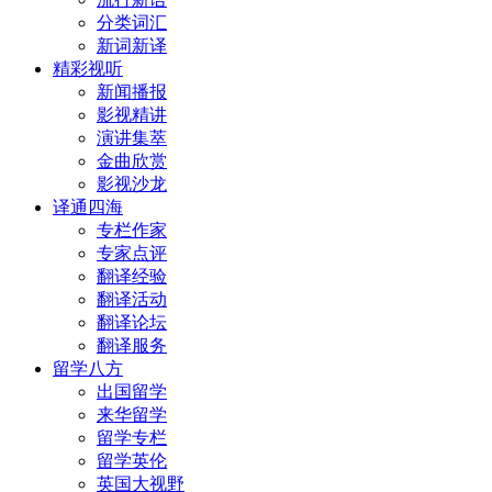
分类词汇
新词新译
精彩视听
新闻播报
影视精讲
演讲集萃
金曲欣赏
影视沙龙
译通四海
专栏作家
专家点评
翻译经验
翻译活动
翻译论坛
翻译服务
留学八方
出国留学
来华留学
留学专栏
留学英伦
英国大视野