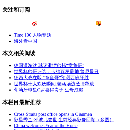
关注和订阅
Time 100 人物专题
海外看中国
本文相关阅读
德国遭淘汰 球迷泄愤欲烤“章鱼哥”
世界杯帅哥评选：卡纳瓦罗最帅 鲁尼最丑
德西大战在即 “章鱼哥”预测西班牙胜
世界杯十大欢庆瞬间 老马场边激情释放
葡萄牙球星C罗喜得贵子 生母成谜
本栏目最新推荐
Cross-Straits post office opens in Qianmen
影星秀兰·邓波儿去世 生前经典影像回顾（多图）
China welcomes Year of the Horse