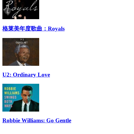
格莱美年度歌曲：Royals
U2: Ordinary Love
Robbie Williams: Go Gentle