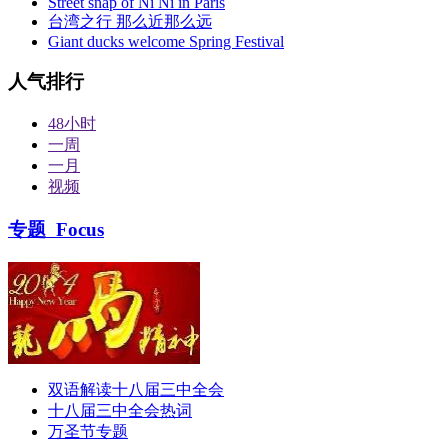
Street snap of Ni Ni in Paris
台湾之行 那么近那么远
Giant ducks welcome Spring Festival
人气排行
48小时
一周
一月
视频
专题
Focus
双语解读十八届三中全会
十八届三中全会热词
万圣节专题