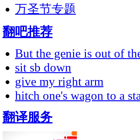
万圣节专题
翻吧推荐
But the genie is out of the
sit sb down
give my right arm
hitch one's wagon to a st
翻译服务