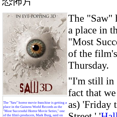
The "Saw" h
a place in 
"Most Succe
of the film
Thursday.
"I'm still i
fact that we
as) 'Friday
The "Saw" horror movie franchise is getting a
place in the Guiness World Records as the
"Most Successful Horror Movie Series," one
Street,' '
Hal
of the film's producers, Mark Burg, said on