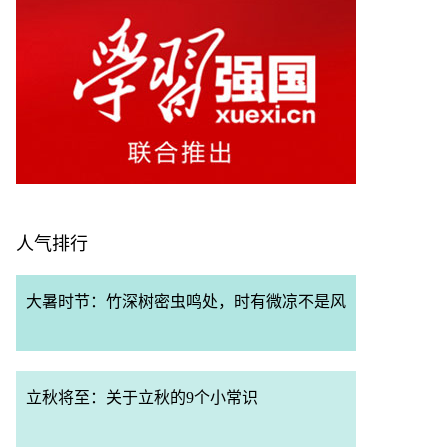
人气排行
大暑时节：竹深树密虫鸣处，时有微凉不是风
立秋将至：关于立秋的9个小常识