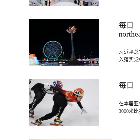
每日一词 
northe
习近平总
入落实党
每日一词 
在本届亚
3000米