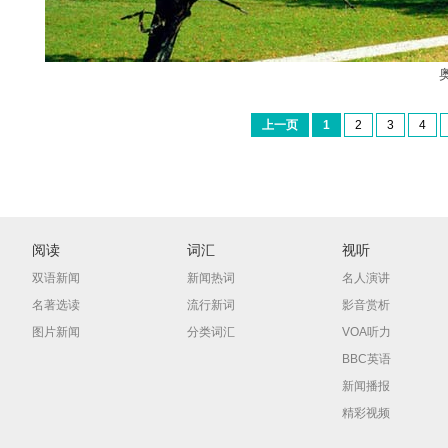
上一页
1
2
3
4
阅读
词汇
视听
双语新闻
新闻热词
名人演讲
名著选读
流行新词
影音赏析
图片新闻
分类词汇
VOA听力
BBC英语
新闻播报
精彩视频