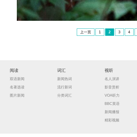
上一页
1
2
3
4
阅读
词汇
视听
双语新闻
新闻热词
名人演讲
名著选读
流行新词
影音赏析
图片新闻
分类词汇
VOA听力
BBC英语
新闻播报
精彩视频