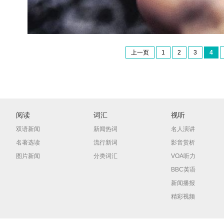
上一页
1
2
3
4
阅读
词汇
视听
双语新闻
新闻热词
名人演讲
名著选读
流行新词
影音赏析
图片新闻
分类词汇
VOA听力
BBC英语
新闻播报
精彩视频