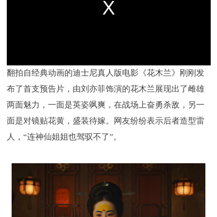
翻拍自经典动画的迪士尼真人版电影《花木兰》刚刚发
布了首支预告片，由刘亦菲饰演的花木兰展现出了雌雄
两面魅力，一面是英姿飒爽，在战场上奋勇杀敌，另一
面是对镜贴花黄，盛装待嫁。网友纷纷表示后者造型雷
人，“连神仙姐姐也驾驭不了”。