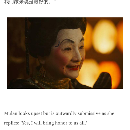
我们家来说是最好的。”
Mulan looks upset but is outwardly submissive as she
replies: 'Yes, I will bring honor to us all.'