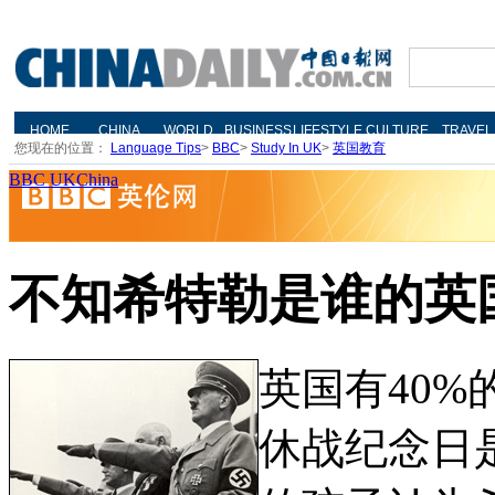
您现在的位置：
Language Tips
>
BBC
>
Study In UK
>
英国教育
BBC UKChina
不知希特勒是谁的英
英国有40%
休战纪念日是