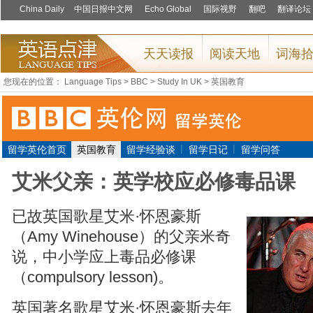
您现在的位置：
Language Tips
>
BBC
>
Study In UK
>
英国教育
|
|
留学英伦首页
英国教育
留学经验谈
留学日记
留学问答
艾米父亲：英学校应必修毒品课
已故英国歌星艾米·怀恩豪斯
（Amy Winehouse）的父亲米奇
说，中小学应上毒品必修课
（compulsory lesson)。
英国著名歌星艾米·怀恩豪斯去年