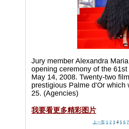
Jury member Alexandra Maria L
opening ceremony of the 61st
May 14, 2008. Twenty-two film
prestigious Palme d'Or which
25. (Agencies)
我要看更多
精彩图片
4
上一页
1
2
3
5
6
7