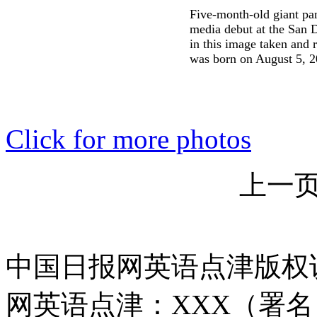
Five-month-old giant pa
media debut at the San 
in this image taken and 
was born on August 5, 2
Click for more photos
上一
中国日报网英语点津版权
网英语点津：XXX（署