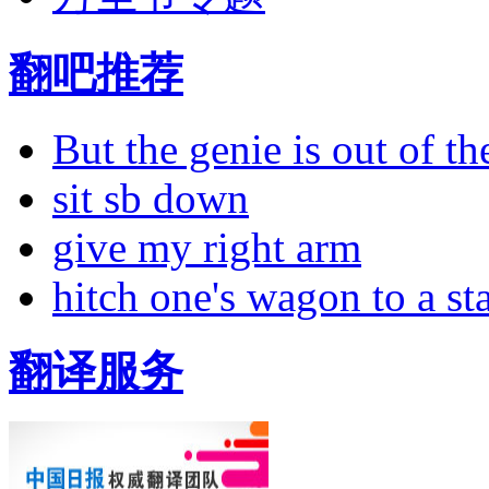
翻吧推荐
But the genie is out of the
sit sb down
give my right arm
hitch one's wagon to a st
翻译服务