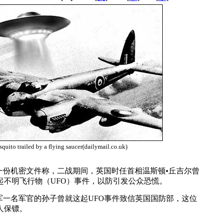
quito trailed by a flying saucer(dailymail.co.uk)
一份机密文件称，二战期间，英国时任首相温斯顿•丘吉尔曾
起不明飞行物（UFO）事件，以防引发公众恐慌。
空军一名军官的孙子曾就这起UFO事件致信英国国防部，这位
人保镖。