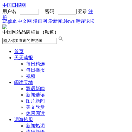
中国日报网
用户名
密码
登录
注
册
English
中文网
漫画网
爱新闻iNews
翻译论坛
中国网站品牌栏目（频道）
首页
天天读报
每日精选
每日播报
视频
阅读天地
双语新闻
新闻选读
图片新闻
美文欣赏
休闲阅读
词海拾贝
新闻热词
流行新语