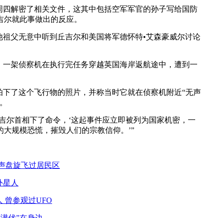
周四解密了相关文件，这其中包括空军军官的孙子写给国防
吉尔就此事做出的反应。
他祖父无意中听到丘吉尔和美国将军德怀特•艾森豪威尔讨论
，一架侦察机在执行完任务穿越英国海岸返航途中，遭到一
。
拍下了这个飞行物的照片，并称当时它就在侦察机附近“无声
。
丘吉尔首相下了命令，‘这起事件应立即被列为国家机密，一
的大规模恐慌，摧毁人们的宗教信仰。’”
无声盘旋飞过居民区
外星人
 曾参观过UFO
“潜伏”在身边