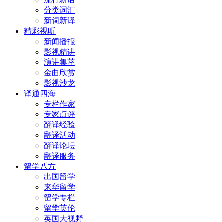
分类词汇
新词新译
精彩视听
新闻播报
影视精讲
演讲集萃
金曲欣赏
影视沙龙
译通四海
专栏作家
专家点评
翻译经验
翻译活动
翻译论坛
翻译服务
留学八方
出国留学
来华留学
留学专栏
留学英伦
英国大视野