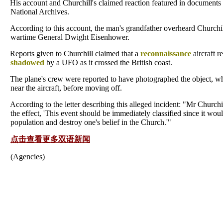
His account and Churchill's claimed reaction featured in documents
National Archives.
According to this account, the man's grandfather overheard Churchil
wartime General Dwight Eisenhower.
Reports given to Churchill claimed that a
reconnaissance
aircraft r
shadowed
by a UFO as it crossed the British coast.
The plane's crew were reported to have photographed the object, wh
near the aircraft, before moving off.
According to the letter describing this alleged incident: "Mr Churchi
the effect, 'This event should be immediately classified since it wo
population and destroy one's belief in the Church.'"
点击查看更多双语新闻
(Agencies)