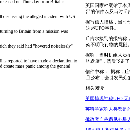
 released on Thursday from Britain's
英国国家档案馆于本
部的信件以及当时丘
l discussing the alleged incident with US
据写信人描述，当时
这起UFO事件。
eturning to Britain from a mission was
丘吉尔接到的报告称
架不明飞行物的尾随
ich they said had "hovered noiselessly"
据称，当时机组人员
ll is reported to have made a declaration to
地盘旋”，然后飞走了
uld create mass panic among the general
信件中称：“据称，
旦公布，会引发民众
相关阅读
英国惊现神秘UFO 
英科学家称人类都是
俄政客自称遇见外星人
1/5地球人相信外星人