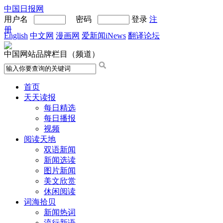
中国日报网
用户名
密码
登录
注
册
English
中文网
漫画网
爱新闻iNews
翻译论坛
中国网站品牌栏目（频道）
首页
天天读报
每日精选
每日播报
视频
阅读天地
双语新闻
新闻选读
图片新闻
美文欣赏
休闲阅读
词海拾贝
新闻热词
流行新语