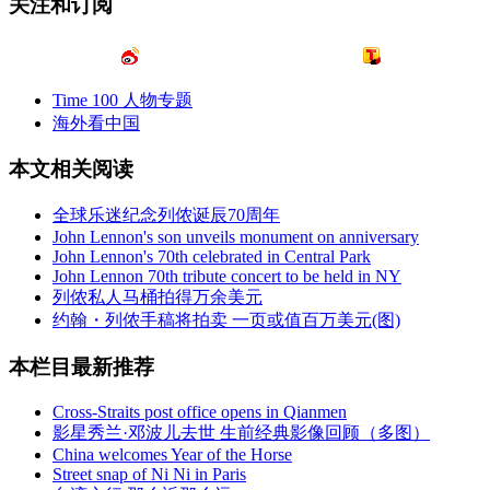
关注和订阅
Time 100 人物专题
海外看中国
本文相关阅读
全球乐迷纪念列侬诞辰70周年
John Lennon's son unveils monument on anniversary
John Lennon's 70th celebrated in Central Park
John Lennon 70th tribute concert to be held in NY
列侬私人马桶拍得万余美元
约翰・列侬手稿将拍卖 一页或值百万美元(图)
本栏目最新推荐
Cross-Straits post office opens in Qianmen
影星秀兰·邓波儿去世 生前经典影像回顾（多图）
China welcomes Year of the Horse
Street snap of Ni Ni in Paris