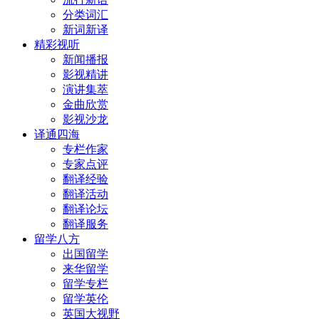
分类词汇
新词新译
精彩视听
新闻播报
影视精讲
演讲集萃
金曲欣赏
影视沙龙
译通四海
专栏作家
专家点评
翻译经验
翻译活动
翻译论坛
翻译服务
留学八方
出国留学
来华留学
留学专栏
留学英伦
英国大视野