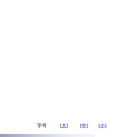
字号
[
大
]
[
中
]
[
小
]