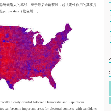
总统候选人的骂战。至于最后谁能获胜，起决定性作用的其实是
ple state（紫色州）。
 typically closely divided between Democratic and Republican
tates can become important areas for electoral contests, with candidates