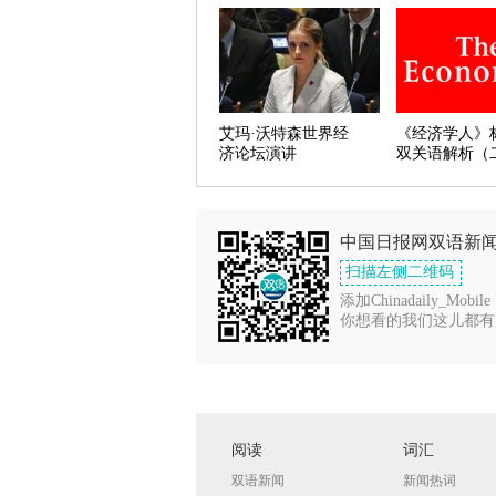
艾玛·沃特森世界经
《经济学人》
济论坛演讲
双关语解析（
中国日报网双语新
扫描左侧二维码
添加Chinadaily_Mobile
你想看的我们这儿都有
阅读
词汇
双语新闻
新闻热词