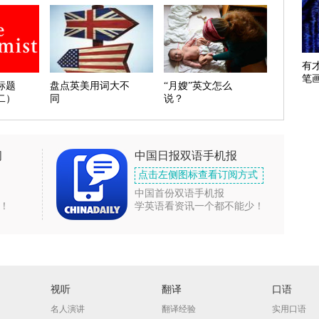
有
笔
标题
盘点英美用词大不
“月嫂”英文怎么
二）
同
说？
闻
中国日报双语手机报
点击左侧图标查看订阅方式
中国首份双语手机报
！
学英语看资讯一个都不能少！
视听
翻译
口语
名人演讲
翻译经验
实用口语