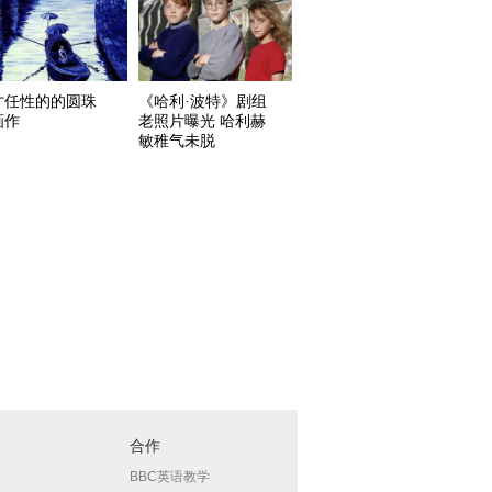
才任性的的圆珠
《哈利·波特》剧组
画作
老照片曝光 哈利赫
敏稚气未脱
合作
BBC英语教学