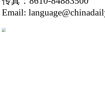
传真：8610-84883500
Email: language@chinadail