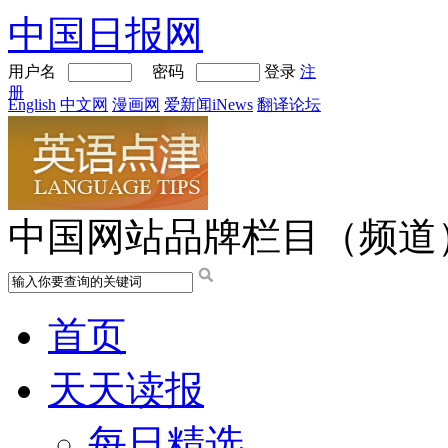
中国日报网
用户名
密码
登录
注
册
English
中文网
漫画网
爱新闻iNews
翻译论坛
中国网站品牌栏目（频道
首页
天天读报
每日精选