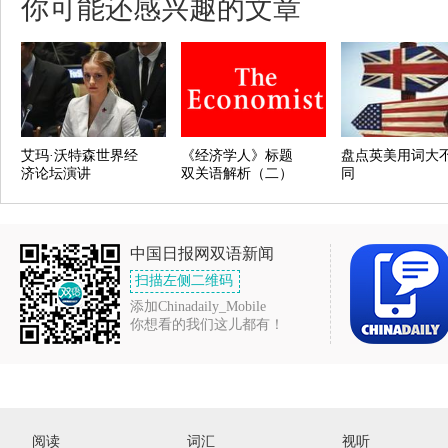
你可能还感兴趣的文章
艾玛·沃特森世界经
《经济学人》标题
盘点英美用词大
济论坛演讲
双关语解析（二）
同
中国日报网双语新闻
扫描左侧二维码
添加Chinadaily_Mobile
你想看的我们这儿都有！
阅读
词汇
视听