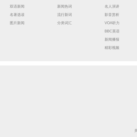
双语新闻
新闻热词
名人演讲
名著选读
流行新词
影音赏析
图片新闻
分类词汇
VOA听力
BBC英语
新闻播报
精彩视频