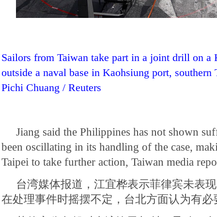
Sailors from Taiwan take part in a joint drill on a
outside a naval base in Kaohsiung port, souther
Pichi Chuang / Reuters
Jiang said the Philippines has not shown suff
been oscillating in its handling of the case, mak
Taipei to take further action, Taiwan media repo
台湾媒体报道，江宜桦表示菲律宾未表现
在处理事件时摇摆不定，台北方面认为有必