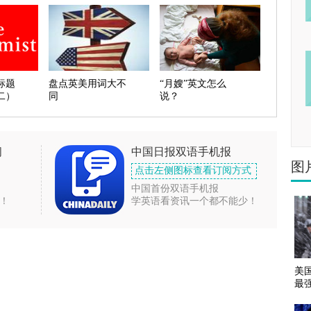
标题
盘点英美用词大不
“月嫂”英文怎么
二）
同
说？
闻
中国日报双语手机报
图
点击左侧图标查看订阅方式
中国首份双语手机报
！
学英语看资讯一个都不能少！
美
最