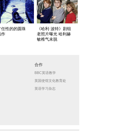
才任性的的圆珠
《哈利·波特》剧组
画作
老照片曝光 哈利赫
敏稚气未脱
合作
BBC英语教学
英国使馆文化教育处
英语学习杂志