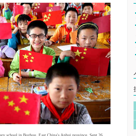
mary school in Bozhou, East China's Anhui province, Sept 26,