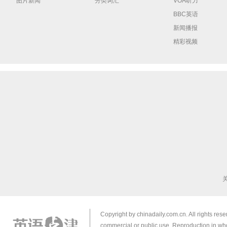
图片新闻
分类词汇
VOA听力
BBC英语
新闻播报
精彩视频
Copyright by chinadaily.com.cn. All rights res
commercial or public use. Reproduction in who