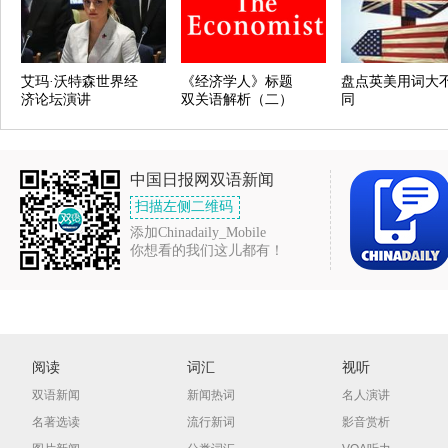
艾玛·沃特森世界经
《经济学人》标题
盘点英美用词大
济论坛演讲
双关语解析（二）
同
中国日报网双语新闻
扫描左侧二维码
添加Chinadaily_Mobile
你想看的我们这儿都有！
阅读
词汇
视听
双语新闻
新闻热词
名人演讲
名著选读
流行新词
影音赏析