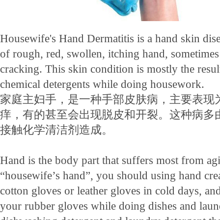
Housewife's Hand Dermatitis is a hand skin di
of rough, red, swollen, itching hand, sometimes
cracking. This skin condition is mostly the resul
chemical detergents while doing housework.
家庭主妇手，是一种手部皮肤病，主要表现
痒，有的甚至会出现脱皮和开裂。这种病多
接触化学清洁剂造成。
Hand is the body part that suffers most from ag
“housewife’s hand”, you should using hand cre
cotton gloves or leather gloves in cold days, an
your rubber gloves while doing dishes and laun