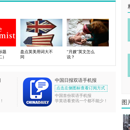
标题
盘点英美用词大不
“月嫂”英文怎么
二）
同
说？
闻
中国日报双语手机报
点击左侧图标查看订阅方式
中国首份双语手机报
！
学英语看资讯一个都不能少！
图