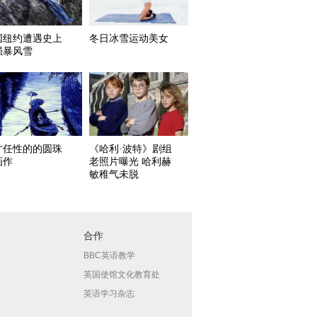
国纽约遭遇史上
冬日冰雪运动美女
强暴风雪
才任性的的圆珠
《哈利·波特》剧组
画作
老照片曝光 哈利赫
敏稚气未脱
合作
BBC英语教学
英国使馆文化教育处
英语学习杂志