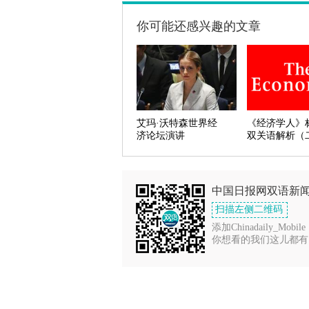
你可能还感兴趣的文章
艾玛·沃特森世界经
《经济学人》
济论坛演讲
双关语解析（
中国日报网双语新
扫描左侧二维码
添加Chinadaily_Mobile
你想看的我们这儿都有