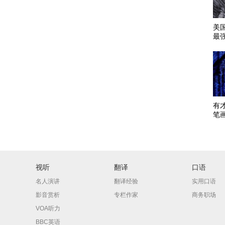
美
最
有
笔
视听
翻译
口语
名人演讲
翻译经验
实用口语
影音赏析
专栏作家
商务职场
VOA听力
BBC英语