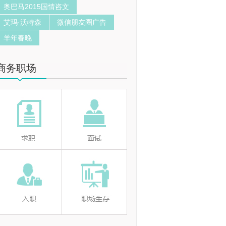
奥巴马2015国情咨文
艾玛·沃特森
微信朋友圈广告
羊年春晚
商务职场