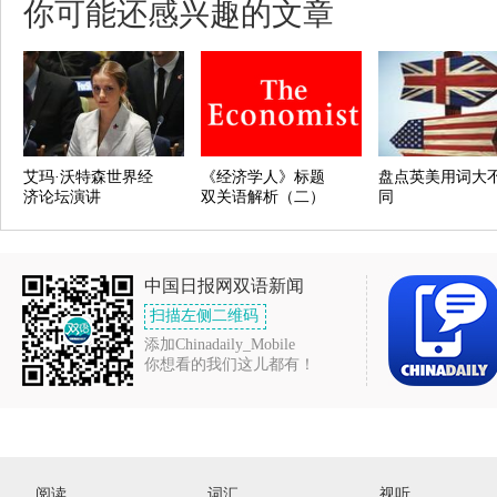
你可能还感兴趣的文章
艾玛·沃特森世界经
《经济学人》标题
盘点英美用词大
济论坛演讲
双关语解析（二）
同
中国日报网双语新闻
扫描左侧二维码
添加Chinadaily_Mobile
你想看的我们这儿都有！
阅读
词汇
视听