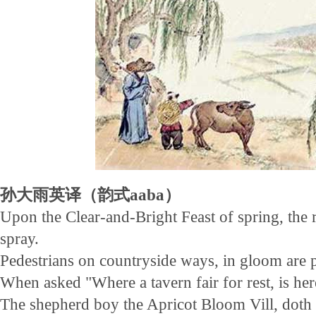
孙大雨英译（韵式aaba）
Upon the Clear-and-Bright Feast of spring, the 
spray.
Pedestrians on countryside ways, in gloom are 
When asked "Where a tavern fair for rest, is he
The shepherd boy the Apricot Bloom Vill, doth p