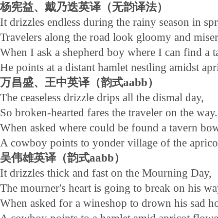
杨宪益、戴乃迭英译（无韵译法）
It drizzles endless during the rainy season in sp
Travelers along the road look gloomy and miser
When I ask a shepherd boy where I can find a t
He points at a distant hamlet nestling amidst ap
万昌盛、王中英译（韵式aabb）
The ceaseless drizzle drips all the dismal day,
So broken-hearted fares the traveler on the way.
When asked where could be found a tavern bow
A cowboy points to yonder village of the aprico
吴伟雄英译（韵式aabb）
It drizzles thick and fast on the Mourning Day,
The mourner's heart is going to break on his wa
When asked for a wineshop to drown his sad h