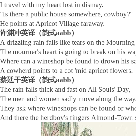
I travel with my heart lost in dismay.
"Is there a public house somewhere, cowboy?"
He points at Apricot Village faraway.
许渊冲英译（韵式aabb）
A drizzling rain falls like tears on the Mournin
The mourner's heart is going to break on his wa
Where can a wineshop be found to drown his s
A cowherd points to a cot 'mid apricot flowers.
蔡廷干英译（韵式aabb）
The rain falls thick and fast on All Souls' Day,
The men and women sadly move along the way
They ask where wineshops can be found or where
And there the herdboy's fingers Almond-Town 